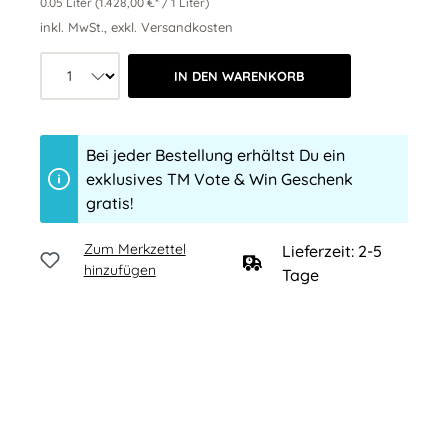
0.05 Liter
(1.428,00 €* / 1 Liter)
inkl. MwSt., exkl. Versandkosten
Produkt Anzahl: Wähle die gewünschte 
IN DEN WARENKORB
Bei jeder Bestellung erhältst Du ein
exklusives TM Vote & Win Geschenk
gratis!
Zum Merkzettel
Lieferzeit: 2-5
hinzufügen
Tage