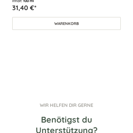
Inhalt:
100 ml
Inha
31,40 €*
31
WARENKORB
WIR HELFEN DIR GERNE
Benötigst du
Unterstützung?