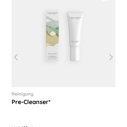
Reinigung
Re
Pre-Cleanser*
Cl