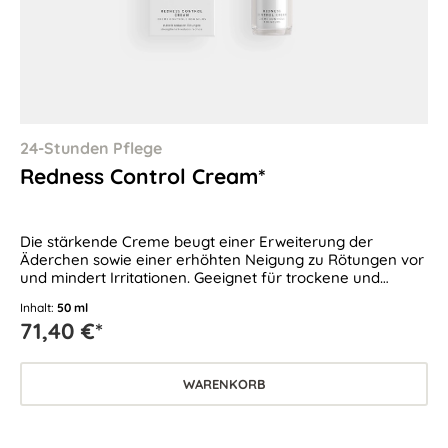
24-Stunden Pflege
Redness Control Cream*
Die stärkende Creme beugt einer Erweiterung der
Äderchen sowie einer erhöhten Neigung zu Rötungen vor
und mindert Irritationen. Geeignet für trockene und
empfindliche Haut sowie bei zu Couperose und Rosacea
Inhalt:
50 ml
neigender Haut.
71,40 €*
WARENKORB