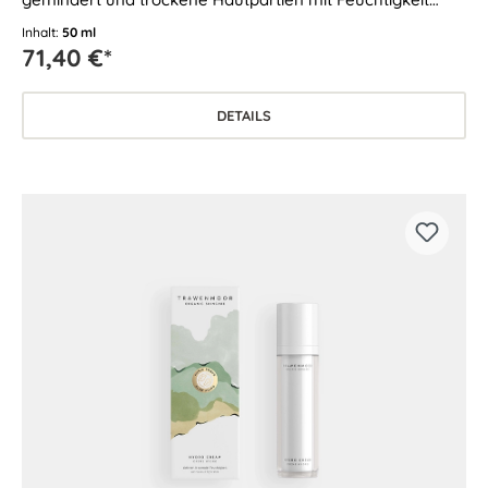
versorgt. Geeignet für Mischhaut sowie für ölige und
Inhalt:
50 ml
unreine Haut.
71,40 €*
DETAILS