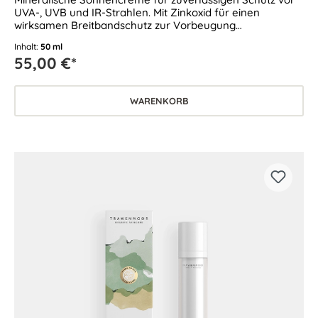
UVA-, UVB und IR-Strahlen. Mit Zinkoxid für einen
wirksamen Breitbandschutz zur Vorbeugung
lichtbedingter Hautalterung und Pigmentierung. Mit
Inhalt:
50 ml
leichter Tönung für einen ausgeglichenen Teint ohne
55,00 €*
weiße Rückstände. Beruhigende und
feuchtigkeitsspendende Aktivstoffe pflegen die Haut. Für
jede Haut geeignet – insbesondere für empfindliche Haut.
WARENKORB